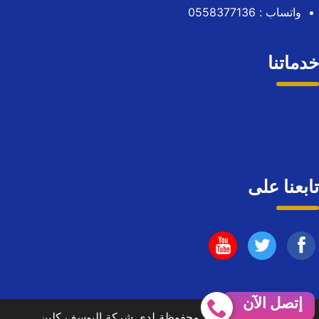
واتساب :
0558377136
خدماتنا
تابعنا على
تابعنا
تابعنا
تابعنا
على
على
على
إتصل الآن
©2026 الحقوق محفوظة لدى شركة اليوسف كلين