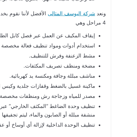
ونعد
شركة اليوسف المثالى
الأفضل لأننا نقوم بخ
4 مراحل وهي
إيقاف المكيف عن العمل عبر فصل كابل الطاقة
استخدام أدوات ومواد تنظيف فعالة مخصصة لت
مشط الزعنفة وفرش للتنظيف.
مضخة ومنظف تصريف المكثفات.
مناشف مبللة وجافة ومكنسة يد كهربائية.
ماكينة غسيل بالضغط وقفازات جلدية وكيس ا
مصدر للمياه وزجاجة رش ومنظفات مخصصة ل
تنظيف وحدة الضاغط “المكثف الخارجي” عبر شف
منشفة مبللة أو الصابون والماء، ليتم تجفيفها ج
تنظيف الوحدة الداخلية لإزالة أي أوساخ أو ع