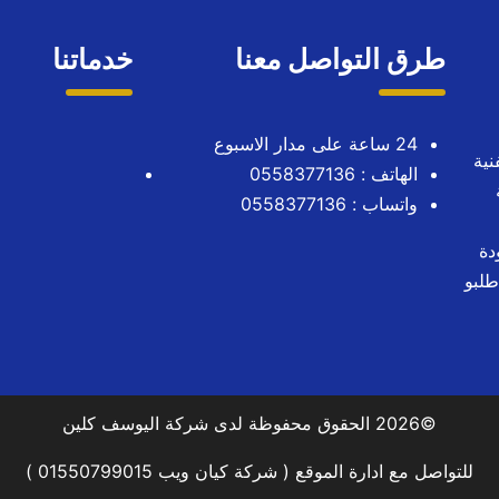
طرق التواصل معنا
خدماتنا
24 ساعة على مدار الاسبوع
نية
الهاتف :
0558377136
واتساب :
0558377136
دة
طلبو
©2026 الحقوق محفوظة لدى شركة اليوسف كلين
للتواصل مع ادارة الموقع ( شركة كيان ويب 01550799015 )